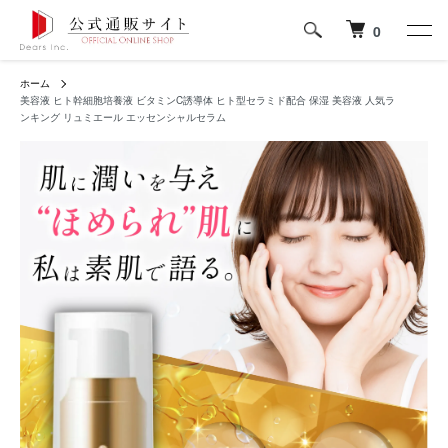
0
ホーム
美容液 ヒト幹細胞培養液 ビタミンC誘導体 ヒト型セラミド配合 保湿 美容液 人気ラ
ンキング リュミエール エッセンシャルセラム